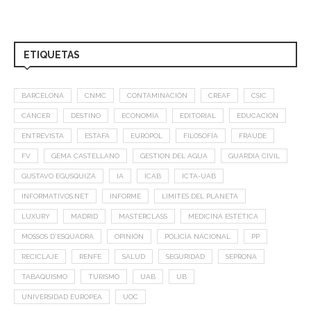
ETIQUETAS
BARCELONA
CNMC
CONTAMINACIÓN
CREAF
CSIC
CÁNCER
DESTINO
ECONOMÍA
EDITORIAL
EDUCACIÓN
ENTREVISTA
ESTAFA
EUROPOL
FILOSOFÍA
FRAUDE
FV
GEMA CASTELLANO
GESTION DEL AGUA
GUARDIA CIVIL
GUSTAVO EGUSQUIZA
IA
ICAB
ICTA-UAB
INFORMATIVOS.NET
INFORME
LIMITES DEL PLANETA
LUXURY
MADRID
MASTERCLASS
MEDICINA ESTÉTICA
MOSSOS D'ESQUADRA
OPINIÓN
POLICÍA NACIONAL
PP
RECICLAJE
RENFE
SALUD
SEGURIDAD
SEPRONA
TABAQUISMO
TURISMO
UAB
UB
UNIVERSIDAD EUROPEA
UOC