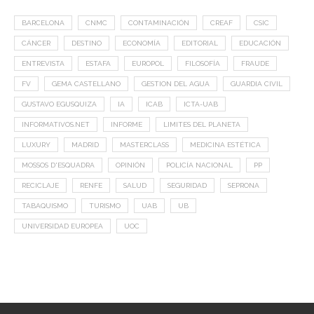
BARCELONA
CNMC
CONTAMINACIÓN
CREAF
CSIC
CÁNCER
DESTINO
ECONOMÍA
EDITORIAL
EDUCACIÓN
ENTREVISTA
ESTAFA
EUROPOL
FILOSOFÍA
FRAUDE
FV
GEMA CASTELLANO
GESTION DEL AGUA
GUARDIA CIVIL
GUSTAVO EGUSQUIZA
IA
ICAB
ICTA-UAB
INFORMATIVOS.NET
INFORME
LIMITES DEL PLANETA
LUXURY
MADRID
MASTERCLASS
MEDICINA ESTÉTICA
MOSSOS D'ESQUADRA
OPINIÓN
POLICÍA NACIONAL
PP
RECICLAJE
RENFE
SALUD
SEGURIDAD
SEPRONA
TABAQUISMO
TURISMO
UAB
UB
UNIVERSIDAD EUROPEA
UOC