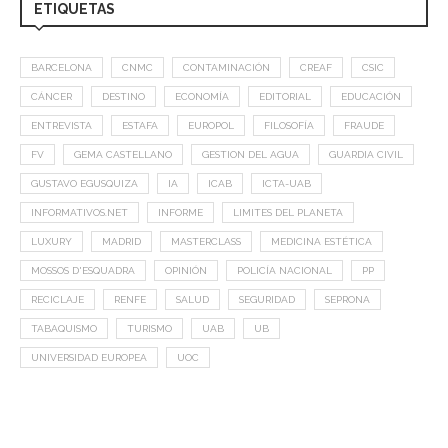
ETIQUETAS
BARCELONA
CNMC
CONTAMINACIÓN
CREAF
CSIC
CÁNCER
DESTINO
ECONOMÍA
EDITORIAL
EDUCACIÓN
ENTREVISTA
ESTAFA
EUROPOL
FILOSOFÍA
FRAUDE
FV
GEMA CASTELLANO
GESTION DEL AGUA
GUARDIA CIVIL
GUSTAVO EGUSQUIZA
IA
ICAB
ICTA-UAB
INFORMATIVOS.NET
INFORME
LIMITES DEL PLANETA
LUXURY
MADRID
MASTERCLASS
MEDICINA ESTÉTICA
MOSSOS D'ESQUADRA
OPINIÓN
POLICÍA NACIONAL
PP
RECICLAJE
RENFE
SALUD
SEGURIDAD
SEPRONA
TABAQUISMO
TURISMO
UAB
UB
UNIVERSIDAD EUROPEA
UOC