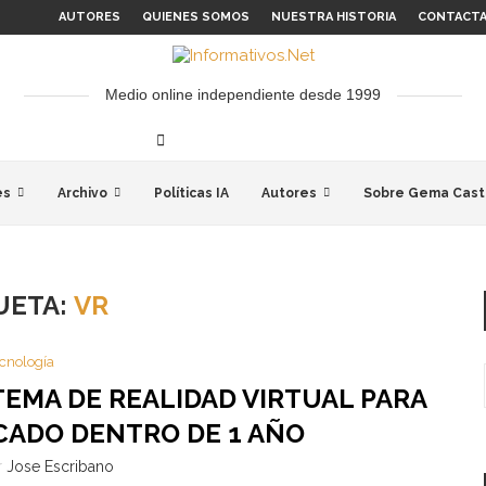
AUTORES
QUIENES SOMOS
NUESTRA HISTORIA
CONTACT
Medio online independiente desde 1999
es
Archivo
Políticas IA
Autores
Sobre Gema Cast
UETA:
VR
cnología
TEMA DE REALIDAD VIRTUAL PARA
CADO DENTRO DE 1 AÑO
r
Jose Escribano