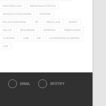
MASTERCLASS
MEDICINA ESTÉTICA
MOSSOS D'ESQUADRA
OPINIÓN
POLICÍA NACIONAL
PP
RECICLAJE
RENFE
SALUD
SEGURIDAD
SEPRONA
TABAQUISMO
TURISMO
UAB
UB
UNIVERSIDAD EUROPEA
UOC
E
EMAIL
SPOTIFY