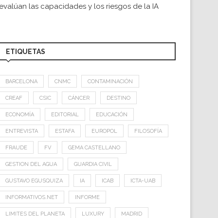
evalúan las capacidades y los riesgos de la IA
ETIQUETAS
BARCELONA
CNMC
CONTAMINACIÓN
CREAF
CSIC
CÁNCER
DESTINO
ECONOMÍA
EDITORIAL
EDUCACIÓN
ENTREVISTA
ESTAFA
EUROPOL
FILOSOFÍA
FRAUDE
FV
GEMA CASTELLANO
GESTION DEL AGUA
GUARDIA CIVIL
GUSTAVO EGUSQUIZA
IA
ICAB
ICTA-UAB
INFORMATIVOS.NET
INFORME
LIMITES DEL PLANETA
LUXURY
MADRID