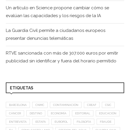
Un artículo en Science propone cambiar cómo se
evalúan las capacidades y los riesgos de la IA
La Guardia Civil permite a ciudadanos europeos
presentar denuncias telemáticas
RTVE sancionada con más de 307.000 euros por emitir
publicidad sin identificar y fuera del horario permitido
ETIQUETAS
BARCELONA
CNMC
CONTAMINACIÓN
CREAF
CSIC
CÁNCER
DESTINO
ECONOMÍA
EDITORIAL
EDUCACIÓN
ENTREVISTA
ESTAFA
EUROPOL
FILOSOFÍA
FRAUDE