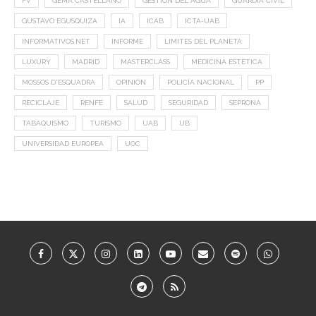
FV
GEMA CASTELLANO
GESTION DEL AGUA
GUARDIA CIVIL
GUSTAVO EGUSQUIZA
IA
ICAB
ICTA-UAB
INFORMATIVOS.NET
INFORME
LIMITES DEL PLANETA
LUXURY
MADRID
MASTERCLASS
MEDICINA ESTÉTICA
MOSSOS D'ESQUADRA
OPINIÓN
POLICÍA NACIONAL
PP
RECICLAJE
RENFE
SALUD
SEGURIDAD
SEPRONA
TABAQUISMO
TURISMO
UAB
UB
UNIVERSIDAD EUROPEA
UOC