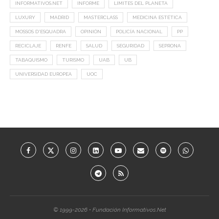
INFORMATIVOS.NET
INFORME
LIMITES DEL PLANETA
LUXURY
MADRID
MASTERCLASS
MEDICINA ESTÉTICA
MOSSOS D'ESQUADRA
OPINIÓN
POLICÍA NACIONAL
PP
RECICLAJE
RENFE
SALUD
SEGURIDAD
SEPRONA
TABAQUISMO
TURISMO
UAB
UB
UNIVERSIDAD EUROPEA
UOC
© 1999-2026 • Fundación Informativos.Net