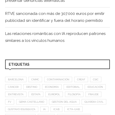
presentar denuncias telemáticas
RTVE sancionada con más de 307.000 euros por emitir
publicidad sin identificar y fuera del horario permitido
Las relaciones románticas con IA reproducen patrones
similares a los vínculos humanos
ETIQUETAS
BARCELONA
CNMC
CONTAMINACIÓN
CREAF
CSIC
CÁNCER
DESTINO
ECONOMÍA
EDITORIAL
EDUCACIÓN
ENTREVISTA
ESTAFA
EUROPOL
FILOSOFÍA
FRAUDE
FV
GEMA CASTELLANO
GESTION DEL AGUA
GUARDIA CIVIL
GUSTAVO EGUSQUIZA
IA
ICAB
ICTA-UAB