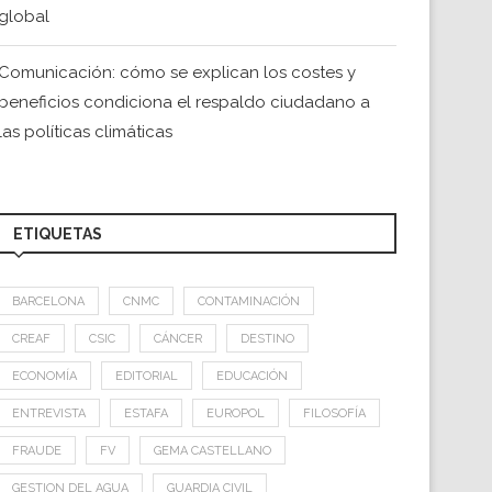
global
Comunicación: cómo se explican los costes y
beneficios condiciona el respaldo ciudadano a
las políticas climáticas
ETIQUETAS
BARCELONA
CNMC
CONTAMINACIÓN
CREAF
CSIC
CÁNCER
DESTINO
ECONOMÍA
EDITORIAL
EDUCACIÓN
ENTREVISTA
ESTAFA
EUROPOL
FILOSOFÍA
FRAUDE
FV
GEMA CASTELLANO
GESTION DEL AGUA
GUARDIA CIVIL