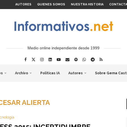
AUTORES
QUIENES SOMOS
NUESTRA HISTORIA
CONTACT
Medio online independiente desde 1999
es
Archivo
Políticas IA
Autores
Sobre Gema Cast
CESAR ALIERTA
cnología
SS 2015: INCERTIDUMBRE