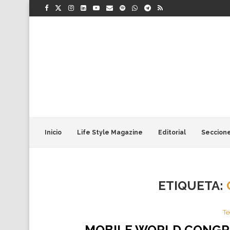
Inicio
Life Style Magazine
Editorial
Seccion
ETIQUETA:
Te
MOBILE WORLD CONGRE