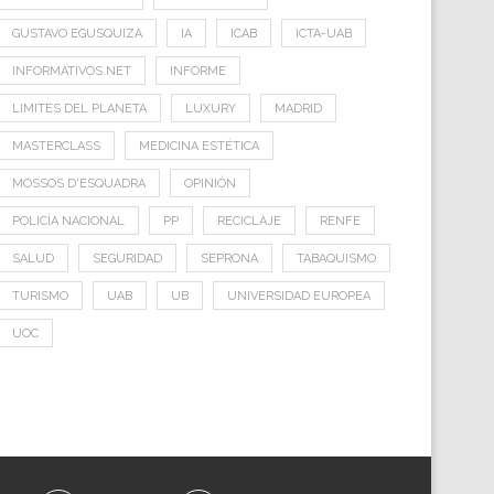
GUSTAVO EGUSQUIZA
IA
ICAB
ICTA-UAB
INFORMATIVOS.NET
INFORME
LIMITES DEL PLANETA
LUXURY
MADRID
MASTERCLASS
MEDICINA ESTÉTICA
MOSSOS D'ESQUADRA
OPINIÓN
POLICÍA NACIONAL
PP
RECICLAJE
RENFE
SALUD
SEGURIDAD
SEPRONA
TABAQUISMO
TURISMO
UAB
UB
UNIVERSIDAD EUROPEA
UOC