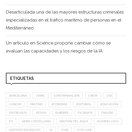
Desarticulada una de las mayores estructuras criminales
especializadas en el tráfico marítimo de personas en el
Mediterráneo
Un artículo en Science propone cambiar cómo se
evalúan las capacidades y los riesgos de la IA
ETIQUETAS
BARCELONA
CNMC
CONTAMINACIÓN
CREAF
CSIC
CÁNCER
DESTINO
ECONOMÍA
EDITORIAL
EDUCACIÓN
ENTREVISTA
ESTAFA
EUROPOL
FILOSOFÍA
FRAUDE
FV
GEMA CASTELLANO
GESTION DEL AGUA
GUARDIA CIVIL
GUSTAVO EGUSQUIZA
IA
ICAB
ICTA-UAB