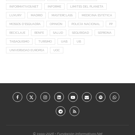
INFORMATIVOS.NET
INFORME
LIMITES DEL PLANETA
LUXURY
MADRID
MASTERCLASS
MEDICINA ESTÉTICA
MOSSOS D'ESQUADRA
OPINIÓN
POLICÍA NACIONAL
PP
RECICLAJE
RENFE
SALUD
SEGURIDAD
SEPRONA
TABAQUISMO
TURISMO
UAB
UB
UNIVERSIDAD EUROPEA
UOC
© 1999-2026 • Fundación Informativos.Net