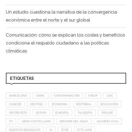
Un estudio cuestiona la narrativa de la convergencia
económica entre el norte y el sur global
Comunicación: cómo se explican los costes y beneficios
condiciona el respaldo ciudadano a las políticas
climáticas
ETIQUETAS
BARCELONA
CNMC
CONTAMINACIÓN
CREAF
CSIC
CÁNCER
DESTINO
ECONOMÍA
EDITORIAL
EDUCACIÓN
ENTREVISTA
ESTAFA
EUROPOL
FILOSOFÍA
FRAUDE
FV
GEMA CASTELLANO
GESTION DEL AGUA
GUARDIA CIVIL
GUSTAVO EGUSQUIZA
IA
ICAB
ICTA-UAB