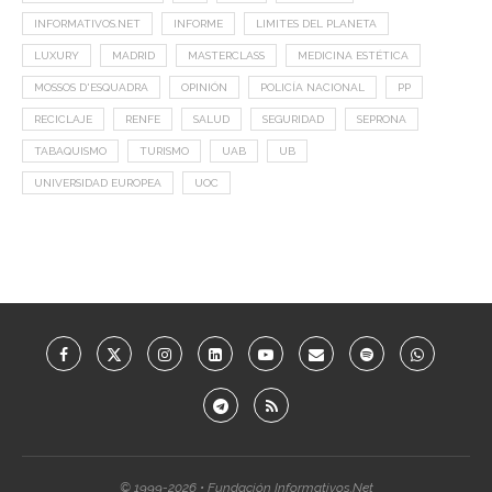
INFORMATIVOS.NET
INFORME
LIMITES DEL PLANETA
LUXURY
MADRID
MASTERCLASS
MEDICINA ESTÉTICA
MOSSOS D'ESQUADRA
OPINIÓN
POLICÍA NACIONAL
PP
RECICLAJE
RENFE
SALUD
SEGURIDAD
SEPRONA
TABAQUISMO
TURISMO
UAB
UB
UNIVERSIDAD EUROPEA
UOC
© 1999-2026 • Fundación Informativos.Net