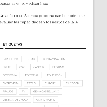
personas en el Mediterráneo
Un artículo en Science propone cambiar cómo se
evalúan las capacidades y los riesgos de la IA
ETIQUETAS
BARCELONA
CNMC
CONTAMINACIÓN
CREAF
CSIC
CÁNCER
DESTINO
ECONOMÍA
EDITORIAL
EDUCACIÓN
ENTREVISTA
ESTAFA
EUROPOL
FILOSOFÍA
FRAUDE
FV
GEMA CASTELLANO
GESTION DEL AGUA
GUARDIA CIVIL