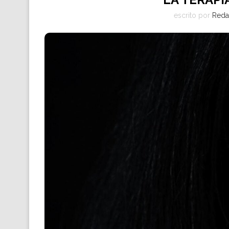
escrito por
Reda