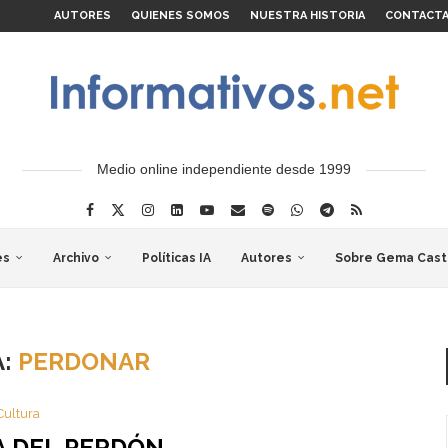
AUTORES
QUIENES SOMOS
NUESTRA HISTORIA
CONTACT
Medio online independiente desde 1999
es
Archivo
Políticas IA
Autores
Sobre Gema Cast
A:
PERDONAR
Cultura
A DEL PERDÓN