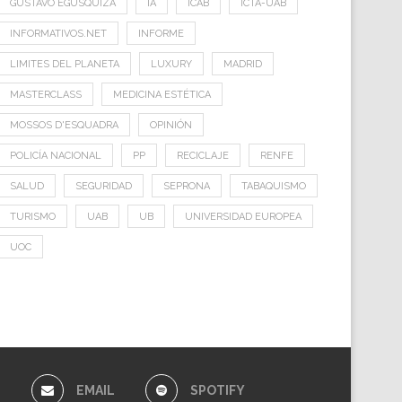
GUSTAVO EGUSQUIZA
IA
ICAB
ICTA-UAB
INFORMATIVOS.NET
INFORME
LIMITES DEL PLANETA
LUXURY
MADRID
MASTERCLASS
MEDICINA ESTÉTICA
MOSSOS D'ESQUADRA
OPINIÓN
POLICÍA NACIONAL
PP
RECICLAJE
RENFE
SALUD
SEGURIDAD
SEPRONA
TABAQUISMO
TURISMO
UAB
UB
UNIVERSIDAD EUROPEA
UOC
E
EMAIL
SPOTIFY