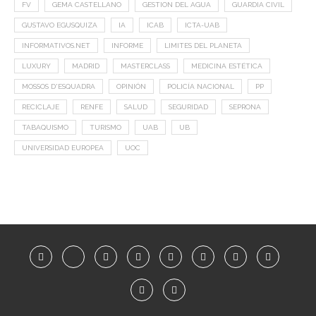
FV
GEMA CASTELLANO
GESTION DEL AGUA
GUARDIA CIVIL
GUSTAVO EGUSQUIZA
IA
ICAB
ICTA-UAB
INFORMATIVOS.NET
INFORME
LIMITES DEL PLANETA
LUXURY
MADRID
MASTERCLASS
MEDICINA ESTÉTICA
MOSSOS D'ESQUADRA
OPINIÓN
POLICÍA NACIONAL
PP
RECICLAJE
RENFE
SALUD
SEGURIDAD
SEPRONA
TABAQUISMO
TURISMO
UAB
UB
UNIVERSIDAD EUROPEA
UOC