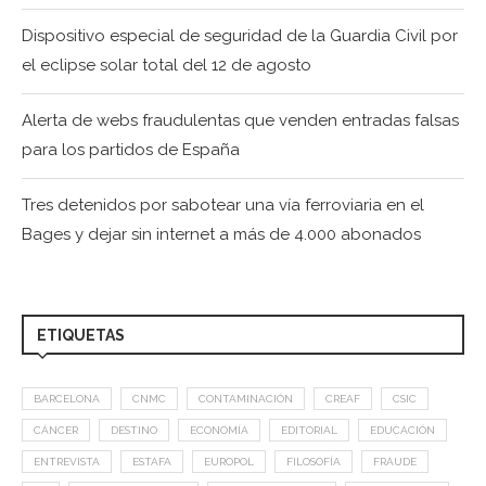
Dispositivo especial de seguridad de la Guardia Civil por
el eclipse solar total del 12 de agosto
Alerta de webs fraudulentas que venden entradas falsas
para los partidos de España
Tres detenidos por sabotear una vía ferroviaria en el
Bages y dejar sin internet a más de 4.000 abonados
ETIQUETAS
BARCELONA
CNMC
CONTAMINACIÓN
CREAF
CSIC
CÁNCER
DESTINO
ECONOMÍA
EDITORIAL
EDUCACIÓN
ENTREVISTA
ESTAFA
EUROPOL
FILOSOFÍA
FRAUDE