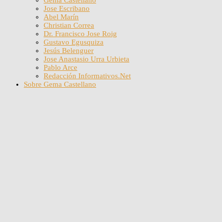
Jose Escribano
Abel Marín
Christian Correa
Dr. Francisco Jose Roig
Gustavo Egusquiza
Jesús Belenguer
Jose Anastasio Urra Urbieta
Pablo Arce
Redacción Informativos.Net
Sobre Gema Castellano