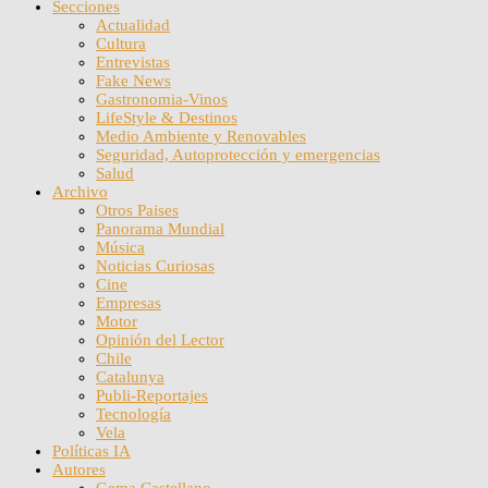
Secciones
Actualidad
Cultura
Entrevistas
Fake News
Gastronomia-Vinos
LifeStyle & Destinos
Medio Ambiente y Renovables
Seguridad, Autoprotección y emergencias
Salud
Archivo
Otros Paises
Panorama Mundial
Música
Noticias Curiosas
Cine
Empresas
Motor
Opinión del Lector
Chile
Catalunya
Publi-Reportajes
Tecnología
Vela
Políticas IA
Autores
Gema Castellano