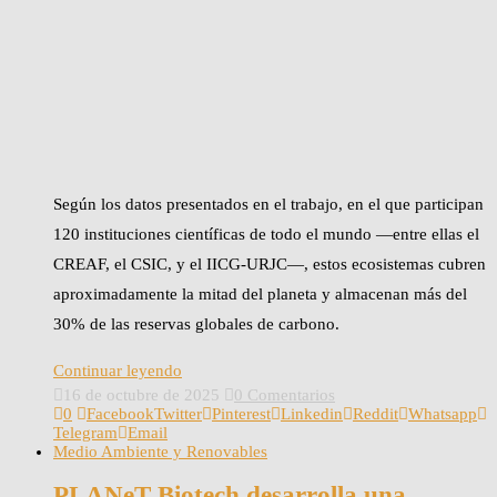
Según los datos presentados en el trabajo, en el que participan
120 instituciones científicas de todo el mundo —entre ellas el
CREAF, el CSIC, y el IICG-URJC—, estos ecosistemas cubren
aproximadamente la mitad del planeta y almacenan más del
30% de las reservas globales de carbono.
Continuar leyendo
16 de octubre de 2025
0 Comentarios
0
Facebook
Twitter
Pinterest
Linkedin
Reddit
Whatsapp
Telegram
Email
Medio Ambiente y Renovables
PLANeT Biotech desarrolla una