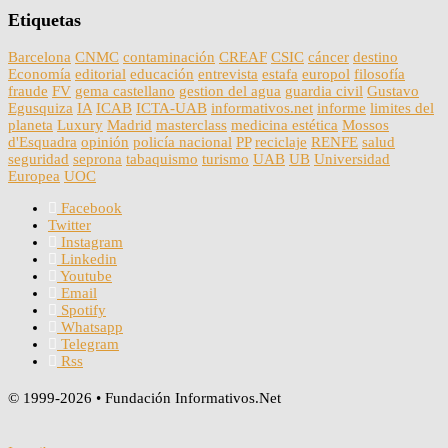
Etiquetas
Barcelona
CNMC
contaminación
CREAF
CSIC
cáncer
destino
Economía
editorial
educación
entrevista
estafa
europol
filosofía
fraude
FV
gema castellano
gestion del agua
guardia civil
Gustavo
Egusquiza
IA
ICAB
ICTA-UAB
informativos.net
informe
limites del
planeta
Luxury
Madrid
masterclass
medicina estética
Mossos
d'Esquadra
opinión
policía nacional
PP
reciclaje
RENFE
salud
seguridad
seprona
tabaquismo
turismo
UAB
UB
Universidad
Europea
UOC
Facebook
Twitter
Instagram
Linkedin
Youtube
Email
Spotify
Whatsapp
Telegram
Rss
© 1999-2026 • Fundación Informativos.Net