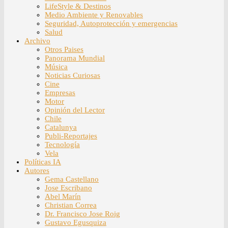
LifeStyle & Destinos
Medio Ambiente y Renovables
Seguridad, Autoprotección y emergencias
Salud
Archivo
Otros Paises
Panorama Mundial
Música
Noticias Curiosas
Cine
Empresas
Motor
Opinión del Lector
Chile
Catalunya
Publi-Reportajes
Tecnología
Vela
Políticas IA
Autores
Gema Castellano
Jose Escribano
Abel Marín
Christian Correa
Dr. Francisco Jose Roig
Gustavo Egusquiza