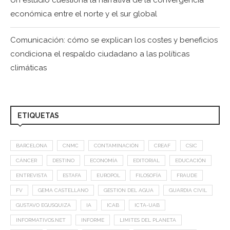
Un estudio cuestiona la narrativa de la convergencia
económica entre el norte y el sur global
Comunicación: cómo se explican los costes y beneficios
condiciona el respaldo ciudadano a las políticas
climáticas
ETIQUETAS
BARCELONA
CNMC
CONTAMINACIÓN
CREAF
CSIC
CÁNCER
DESTINO
ECONOMÍA
EDITORIAL
EDUCACIÓN
ENTREVISTA
ESTAFA
EUROPOL
FILOSOFÍA
FRAUDE
FV
GEMA CASTELLANO
GESTION DEL AGUA
GUARDIA CIVIL
GUSTAVO EGUSQUIZA
IA
ICAB
ICTA-UAB
INFORMATIVOS.NET
INFORME
LIMITES DEL PLANETA