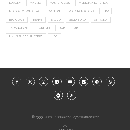
LUXURY
MADRID
MASTERCLASS
MEDICINA ESTÉTICA
MOSSOS D'ESQUADRA
OPINIÓN
POLICÍA NACIONAL
PP
RECICLAJE
RENFE
SALUD
SEGURIDAD
SEPRONA
TABAQUISMO
TURISMO
UAB
UB
UNIVERSIDAD EUROPEA
UOC
© 1999-2026 • Fundación Informativos.Net