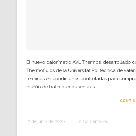
El nuevo calorímetro AVL Thermos, desarrollado co
Thermofluids de la Universitat Politècnica de Valèn
térmicas en condiciones controladas para compren
diseño de baterías más seguras.
CONTIN
7 de junio de 2026
0 Comentarios