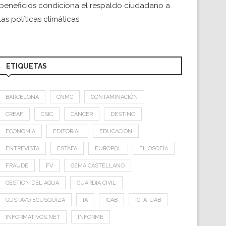
beneficios condiciona el respaldo ciudadano a
las políticas climáticas
ETIQUETAS
BARCELONA
CNMC
CONTAMINACIÓN
CREAF
CSIC
CÁNCER
DESTINO
ECONOMÍA
EDITORIAL
EDUCACIÓN
ENTREVISTA
ESTAFA
EUROPOL
FILOSOFÍA
FRAUDE
FV
GEMA CASTELLANO
GESTION DEL AGUA
GUARDIA CIVIL
GUSTAVO EGUSQUIZA
IA
ICAB
ICTA-UAB
INFORMATIVOS.NET
INFORME