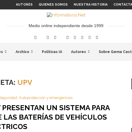
AUTORES
QUIENES SOMOS
NUESTRA HISTORIA
CONTACT
Medio online independiente desde 1999
es
Archivo
Políticas IA
Autores
Sobre Gema Cast
UETA:
UPV
Seguridad, Autoprotección y emergencias
V PRESENTAN UN SISTEMA PARA
 LAS BATERÍAS DE VEHÍCULOS
CTRICOS